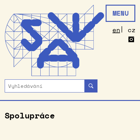
MENU
en
cz
Spolupráce